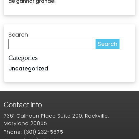
de ganhar grande!
Search
Search
Categories
Uncategorized
Contact Info
7361 Calhoun Place Suite 200, Rockville,
Maryland 20855
Phone:
(301) 232-5675