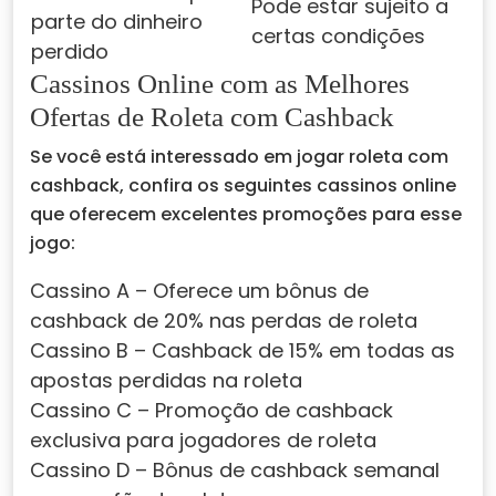
Pode estar sujeito a
parte do dinheiro
certas condições
perdido
Cassinos Online com as Melhores
Ofertas de Roleta com Cashback
Se você está interessado em jogar roleta com
cashback, confira os seguintes cassinos online
que oferecem excelentes promoções para esse
jogo:
Cassino A – Oferece um bônus de
cashback de 20% nas perdas de roleta
Cassino B – Cashback de 15% em todas as
apostas perdidas na roleta
Cassino C – Promoção de cashback
exclusiva para jogadores de roleta
Cassino D – Bônus de cashback semanal