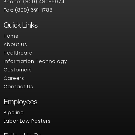
Phone:
(800) 480-6974
Fax:
(800) 691-1788
Quick Links
Home
About Us
Healthcare
Information Technology
Customers
Careers
Contact Us
Employees
Pipeline
Labor Law Posters