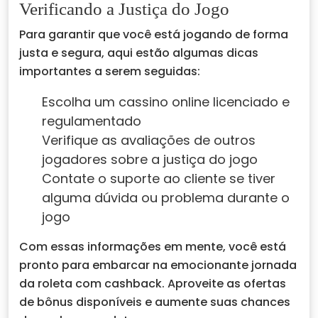
Verificando a Justiça do Jogo
Para garantir que você está jogando de forma
justa e segura, aqui estão algumas dicas
importantes a serem seguidas:
Escolha um cassino online licenciado e
regulamentado
Verifique as avaliações de outros
jogadores sobre a justiça do jogo
Contate o suporte ao cliente se tiver
alguma dúvida ou problema durante o
jogo
Com essas informações em mente, você está
pronto para embarcar na emocionante jornada
da roleta com cashback. Aproveite as ofertas
de bônus disponíveis e aumente suas chances