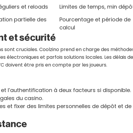
éguliers et reloads
Limites de temps, min dépô
tion partielle des
Pourcentage et période de
calcul
 et sécurité
ions sont cruciales. Coolzino prend en charge des méthode
es électroniques et parfois solutions locales. Les délais d
KYC doivent être pris en compte par les joueurs.
t l’authentification à deux facteurs si disponible.
légales du casino.
et fixer des limites personnelles de dépôt et de
istance