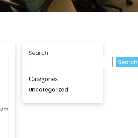
Search
Search
Categories
Uncategorized
.com