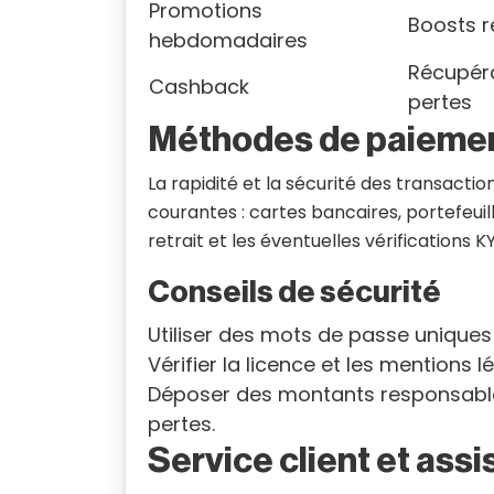
Promotions
Boosts r
hebdomadaires
Récupéra
Cashback
pertes
Méthodes de paiement
La rapidité et la sécurité des transact
courantes : cartes bancaires, portefeuill
retrait et les éventuelles vérifications 
Conseils de sécurité
Utiliser des mots de passe uniques e
Vérifier la licence et les mentions 
Déposer des montants responsables 
pertes.
Service client et ass