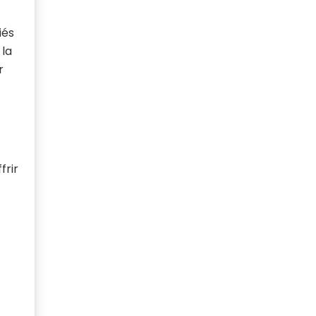
iés
 la
r
frir