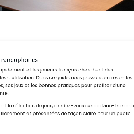
 francophones
apidement et les joueurs français cherchent des
es d’utilisation. Dans ce guide, nous passons en revue les
s, ses jeux et les bonnes pratiques pour profiter d’une
nte.
s et la sélection de jeux, rendez-vous sur
coolzino-france
gulièrement et présentées de façon claire pour un public