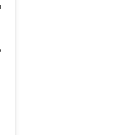
t
s
e