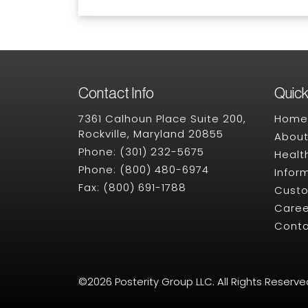
Contact Info
Quick
7361 Calhoun Place Suite 200,
Home
Rockville, Maryland 20855
About
Phone:
(301) 232-5675
Healt
Phone:
(800) 480-6974
Infor
Fax:
(800) 691-1788
Cust
Caree
Conta
©2026 Posterity Group LLC. All Rights Reserve